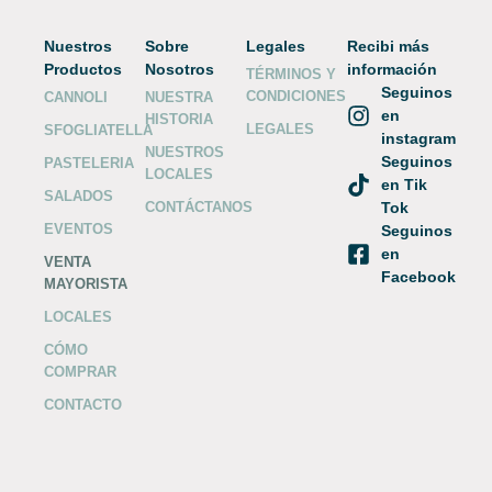
Nuestros
Sobre
Legales
Recibi más
Productos
Nosotros
información
TÉRMINOS Y
Seguinos
CONDICIONES
CANNOLI
NUESTRA
en
HISTORIA
LEGALES
SFOGLIATELLA
instagram
NUESTROS
Seguinos
PASTELERIA
LOCALES
en Tik
SALADOS
CONTÁCTANOS
Tok
EVENTOS
Seguinos
en
VENTA
Facebook
MAYORISTA
LOCALES
CÓMO
COMPRAR
CONTACTO