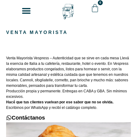
0
Venta Mayorista
Cómo comprar
VENTA MAYORISTA
Venta Mayorista Vespress – Autenticidad que se sirve en cada mesa Llevá
la esencia de Italia a tu cafetería, restaurante, hotel o evento. En Vespress
elaboramos productos congelados, listos para hornear o servir, con la
misma calidad artesanal y estética cuidada que que tenemos en nuestros
locales.
Cannoli, sfogliatelle, cornetto, pan brioche y mucho más: sabores
memorables, pensados para transformar tu carta.
Producción propia y permanente.
Entregas en CABA y GBA.
Sin mínimos
excesivos.
Hacé que tus clientes vuelvan por ese sabor que no se olvida.
Escribinos por WhatsApp y recibí el catálogo completo.
Contáctanos