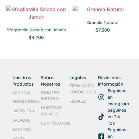
Granola Natural
$
7.300
Sfogliatella Salada con Jamón
$
4.700
Nuestros
Sobre
Legales
Recibi más
Productos
Nosotros
información
TÉRMINOS Y
Seguinos
CONDICIONES
CANNOLI
NUESTRA
en
HISTORIA
LEGALES
SFOGLIATELLA
instagram
NUESTROS
Seguinos
PASTELERIA
LOCALES
en Tik
SALADOS
Tok
CONTÁCTANOS
EVENTOS
Seguinos
en
VENTA