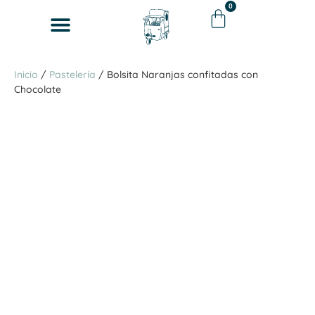
0
Venta Mayorista
Cómo comprar
Inicio
/
Pastelería
/ Bolsita Naranjas confitadas con
Chocolate