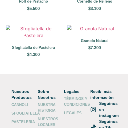
Roll de Pistacho
Cornetto de Relleno
$
5.500
$
3.100
Granola Natural
$
7.300
Sfogliatella de Pastelera
$
4.300
Nuestros
Sobre
Legales
Recibi más
Productos
Nosotros
información
TÉRMINOS Y
Seguinos
CONDICIONES
CANNOLI
NUESTRA
en
HISTORIA
LEGALES
SFOGLIATELLA
instagram
NUESTROS
Seguinos
PASTELERIA
LOCALES
en Tik