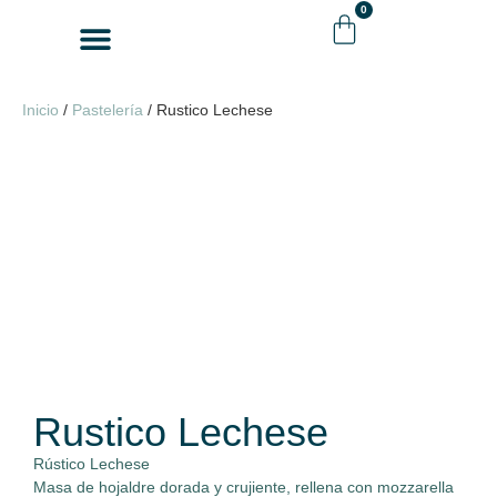
0
Venta Mayorista
Cómo comprar
Inicio
/
Pastelería
/ Rustico Lechese
Rustico Lechese
Rústico Lechese
Masa de hojaldre dorada y crujiente, rellena con mozzarella