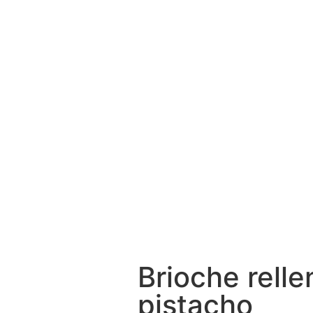
Brioche rell
pistacho