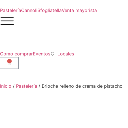
Pastelería
Cannoli
Sfogliatella
Venta mayorista
Como comprar
Eventos
Locales
0
Inicio
/
Pastelería
/ Brioche relleno de crema de pistacho