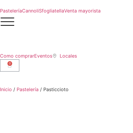
Pastelería
Cannoli
Sfogliatella
Venta mayorista
Como comprar
Eventos
Locales
0
Inicio
/
Pastelería
/ Pasticcioto