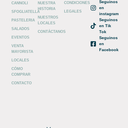
Seguinos
CONDICIONES
CANNOLI
NUESTRA
en
HISTORIA
LEGALES
SFOGLIATELLA
instagram
NUESTROS
Seguinos
PASTELERIA
LOCALES
en Tik
SALADOS
CONTÁCTANOS
Tok
EVENTOS
Seguinos
en
VENTA
Facebook
MAYORISTA
LOCALES
CÓMO
COMPRAR
CONTACTO