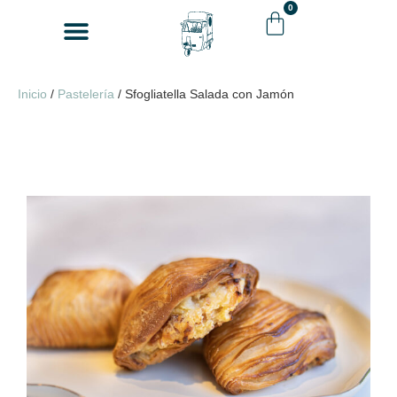
0
Venta Mayorista
Cómo comprar
Inicio
/
Pastelería
/ Sfogliatella Salada con Jamón